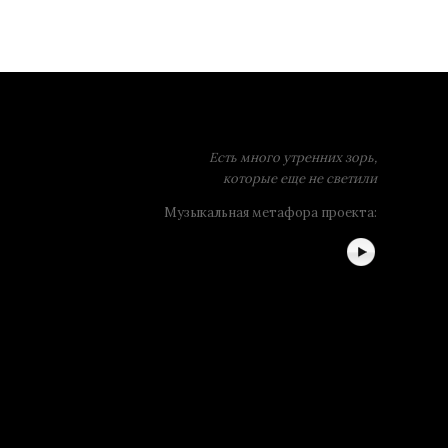
Есть много утренних зорь,
которые еще не светили
Музыкальная метафора проекта: