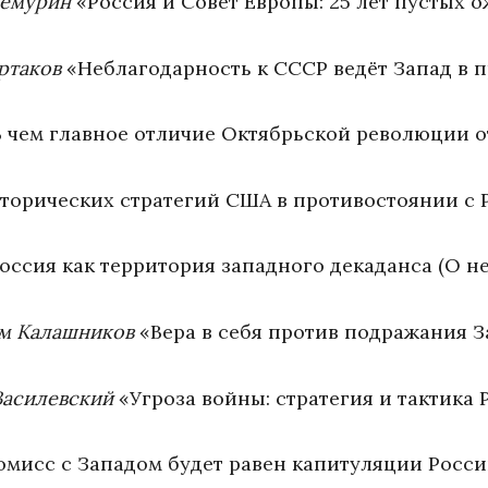
емурин
«Россия и Совет Европы: 25 лет пустых 
ртаков
«Неблагодарность к СССР ведёт Запад в 
 чем главное отличие Октябрьской революции о
сторических стратегий США в противостоянии с 
ссия как территория западного декаданса (О 
м Калашников
«Вера в себя против подражания З
Василевский
«Угроза войны: стратегия и тактика 
мисс с Западом будет равен капитуляции России