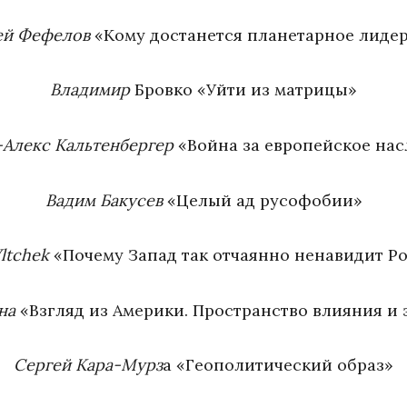
ей Фефелов
«Кому достанется планетарное лиде
Владимир
Бровко «Уйти из матрицы»
-Алекс Кальтенбергер
«Война за европейское нас
Вадим Бакусев
«Целый ад русофобии»
Vltchek
«Почему Запад так отчаянно ненавидит Р
на
«Взгляд из Америки. Пространство влияния и 
Сергей Кара-Мурз
а «Геополитический образ»