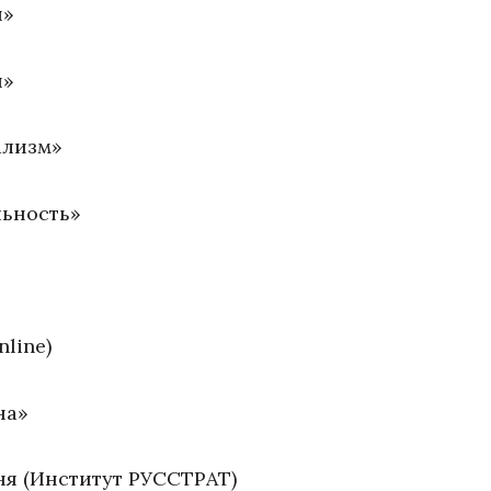
и»
я»
ализм»
льность»
line)
на»
ня (Институт РУССТРАТ)