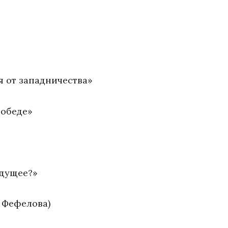
я от западничества»
победе»
удущее?»
 Фефелова)