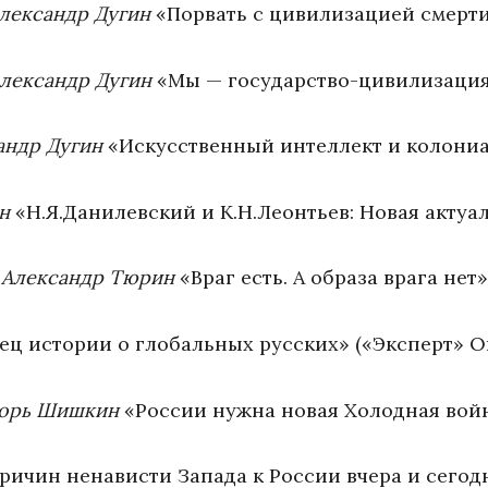
лександр Дугин
«Порвать с цивилизацией смерт
лександр Дугин
«Мы — государство-цивилизаци
андр Дугин
«Искусственный интеллект и колони
н
«Н.Я.Данилевский и К.Н.Леонтьев: Новая актуа
Александр Тюрин
«Враг есть. А образа врага нет»
ец истории о глобальных русских» («Эксперт» On
орь Шишкин
«России нужна новая Холодная вой
причин ненависти Запада к России вчера и сегод