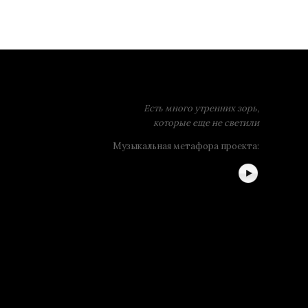
Есть много утренних зорь,
которые еще не светили
Музыкальная метафора проекта: