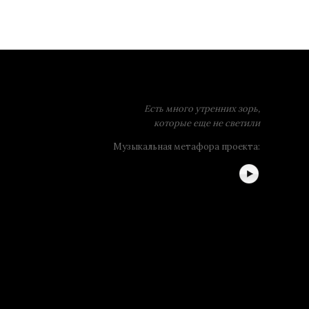
Есть много утренних зорь,
которые еще не светили
Музыкальная метафора проекта: