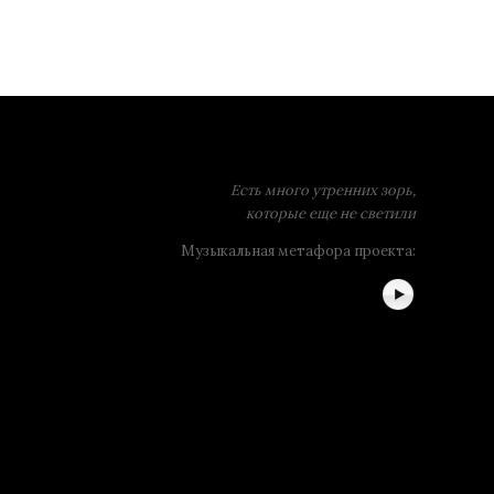
Есть много утренних зорь,
которые еще не светили
Музыкальная метафора проекта: