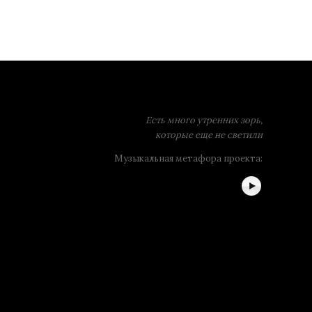
Есть много утренних зорь,
которые еще не светили
Музыкальная метафора проекта: