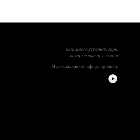
Есть много утренних зорь,
которые еще не светили
Музыкальная метафора проекта: