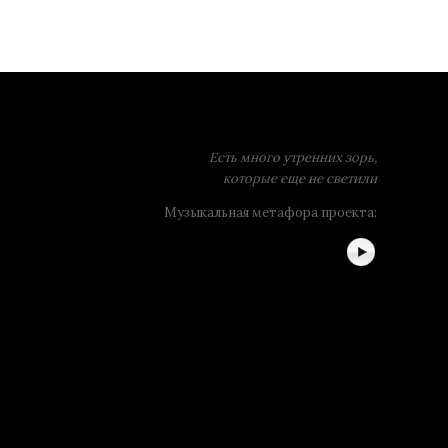
Есть много утренних зорь,
которые еще не светили
Музыкальная метафора проекта: