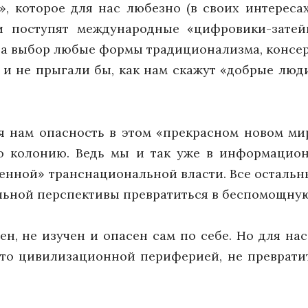
», которое для нас любезно (в своих интереса
 и поступят международные «цифровики-затей
а выбор любые формы традиционализма, консерв
я, и не прыгали бы, как нам скажут «добрые люд
ая нам опасность в этом «прекрасном новом ми
 колонию. Ведь мы и так уже в информацион
енной» транснациональной власти. Все остальны
льной перспективы превратиться в беспомощную
н, не изучен и опасен сам по себе. Но для нас 
ей-то цивилизационной периферией, не преврат