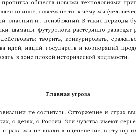
с пропитка обществ новыми технологиями прив
ршенно иное, совсем не то, к чему мы (человечес
ый, опасный и… неизбежный. В такие периоды 
алки, шаманы, футурологи растерянно разводят 
йствовать: творить, конкурировать, сражатьс
ва идей, наций, государств и корпораций про
азать, в зоне плохой исторической видимости.
Главная угроза
визации не сосчитать. Отторжение и страх вв
зких, о детях, о России. Эти чувства имеют сер
 страха мы не впали в оцепенение, в ступор ил