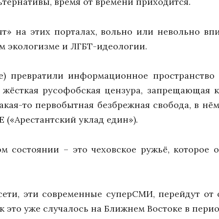
ьтернативы, время от времени приходится.
» на этих порталах, вольно или невольно впи
м экологизме и ЛГБТ-идеологии.
е) превратили информационное пространство
т жёсткая русофобская цензура, запрещающая к
акая-то первобытная безбрежная свобода, в н
 («Арестантский уклад един»).
ом состоянии – это чеховское ружьё, которое 
сети, эти современные суперСМИ, перейдут о
ак это уже случалось на Ближнем Востоке в пери