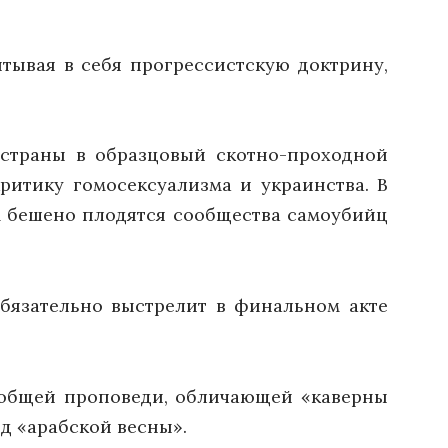
тывая в себя прогрессистскую доктрину,
 страны в образцовый скотно-проходной
ритику гомосексуализма и украинства. В
ём бешено плодятся сообщества самоубийц
обязательно выстрелит в финальном акте
т общей проповеди, обличающей «каверны
од «арабской весны».