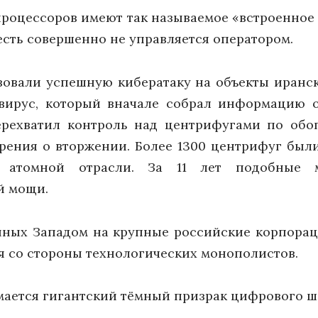
роцессоров имеют так называемое «встроенное 
есть совершенно не управляется оператором.
изовали успешную кибератаку на объекты иран
вирус, который вначале собрал информацию о
ерехватил контроль над центрифугами по обо
ения о вторжении. Более 1300 центрифуг были
й атомной отрасли. За 11 лет подобные 
й мощи.
нных Западом на крупные российские корпора
я со стороны технологических монополистов.
мается гигантский тёмный призрак цифрового ш