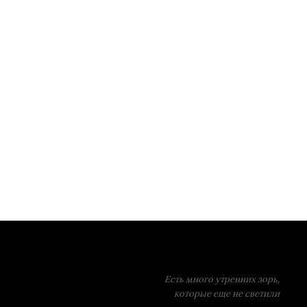
Есть много утренних зорь,
которые еще не светили