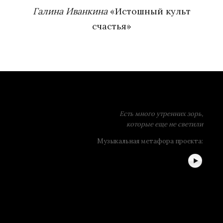
Галина Иванкина
«Истошный культ
счастья»
Есть много утренних зорь,
которые еще не светили
Музыкальная метафора проекта: