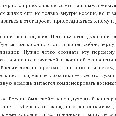
ьтурного проекта является его главным преимущ
х живых сил не только внутри России, но и з
ливаться в этот проект, присоединяться к нему и
ивной революцией». Центром этой духовной ре
ебуется только одно: стать наконец собой, верну
изации. Нужно четко осознать эту перемену 
азаться от политической и военной экспансии 
 России должна проходить не в политическом,
ельность, надежные союзники — все это нужн
овную немощь пытается компенсировать военны
ма», России был свойственен духовный консер
анеты уберечь от западного колониализма,
, кроме консерватизма, предложить миру не м