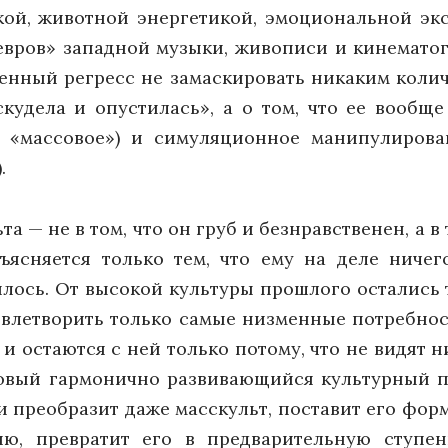
кой, животной энергетикой, эмоциональной экс
ров» западной музыки, живописи и кинематогр
енный регресс не замаскировать никаким коли
скудела и опустилась», а о том, что ее вообще
, «массовое») и симуляционное манипулирова
.
 — не в том, что он груб и безнравственен, а в т
ясняется только тем, что ему на деле ничег
илось. От высокой культуры прошлого остались
овлетворить только самые низменные потребно
и остаются с ней только потому, что не видят 
вый гармонично развивающийся культурный про
 и преобразит даже масскульт, поставит его фор
ию, превратит его в предварительную ступе