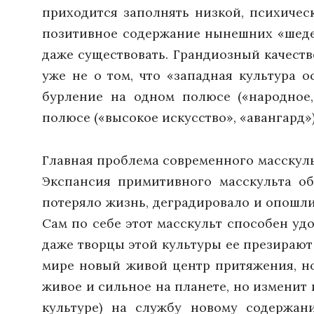
приходится заполнять низкой, психичес
позитивное содержание нынешних «шедев
даже существовать. Грандиозный качеств
уже не о том, что «западная культура о
бурление на одном полюсе («народное
полюсе («высокое искусство», «авангард»)
Главная проблема современного масскульта
Экспансия примитивного масскульта объ
потеряло жизнь, деградировало и опошл
Сам по себе этот масскульт способен уд
даже творцы этой культуры ее презирают 
мире новый живой центр притяжения, но
живое и сильное на планете, но изменит
культуре) на службу новому содержан