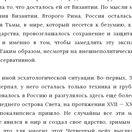
ла то, что досталось ей от Византии. По мысл
ния Византии, Второго Рима, Россия остала
 Тьмы, в мире, который несется к безумию, к
царства, провозглашалось сохранение и защита
 и именно в том, чтобы замедлить эту экспа
 Таким образом, несмотря на внешнеполитически
сервативной.
иной эсхатологической ситуации. Во-первых, З
ерпал, у него осталась только техника и груб
рвалось в Россию и разгулялось здесь еще более
еднего острова Света, на протяжении XVII — XX
Апокалипсиса пришло. Не случайны все эти м
е явился в мир и создал свое царство, зримы
, что для многих этот Четвертый рейх выгл