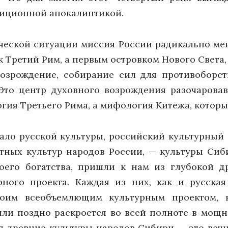
адиционной апокалиптикой.
ческой ситуации миссия России радикально мен
к Третий Рим, а первым островком Нового Света,
озрождение, собирание сил для противоборст
Это центр духовного возрождения разочарова
гия Третьего Рима, а мифология Китежа, которы
ало русской культуры, российский культурный 
тных культур народов России, — культуры Сиби
воего богатства, пришли к нам из глубокой 
рного проекта. Каждая из них, как и русская
воим всеобъемлющим культурным проектом, 
или поздно раскроется во всей полноте в мощн
я древние культуры народов Сибири — это веч