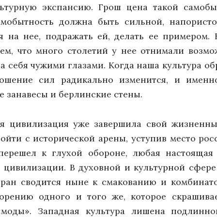
ьтурную экспансию. Грош цена такой самобы
мобытность должна быть сильной, напористо
ся на нее, подражать ей, делать ее примером
тем, что много столетий у нее отнимали возмо
а себя чужими глазами. Когда наша культура об
ношение сил радикально изменится, и именно
е занавесы и берлинские стены.
ая цивилизация уже завершила свой жизненн
ойти с исторической арены, уступив место рос
 перешел к глухой обороне, любая настоящая
 цивилизации. В духовной и культурной сфере
тран сводится ныне к смакованию и комбинато
орению одного и того же, которое скрашива
моды». Западная культура лишена подлинно