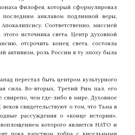
и монаха Филофея, который сформулировал
сь последним анклавом подлинной веры,
 Апокалипсису. Соответственно, миссией
 этого источника света. Центр духовной
нсию, отсрочить конец света, состояла
й активизм, роль России в ту эпоху была
апад перестал быть центром культурного
ая сила. Во-вторых, Третий Рим пал, его
 свирепо, чем где-либо в мире. Духовное
 веков свидетельствуют о том, что Тьма в
одные рассуждения о «конце истории».
м воплощением которого является НАТО и
ядит пока царством добра с кисельными