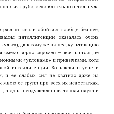
я партия грубо, оскорбительно оттолкнула
и рассчитывали обойтись вообще без нее,
вация интеллигенции оказалась очень
льт»), да к тому же на нее, культивацию
емя смехотворно скромен — все настоящие
иционными «уклонами» и привычками, хотя
новой интеллигенции. Большевики успели
и, и ее слабых сил не хватило даже на
х мною ее групп при всех их недостатках,
ш, а одна неодушевленная точная наука и
и с ее и без того невысоким уровнем —