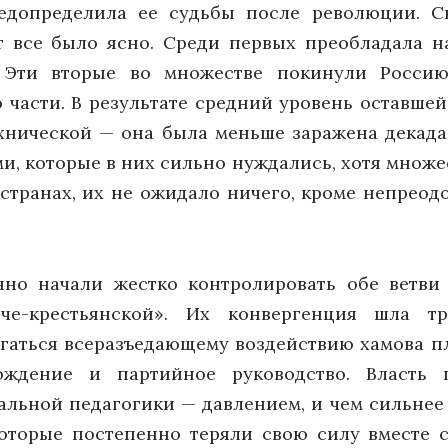
едопределила ее судьбы после революции. С
 все было ясно. Среди первых преобладала на
. Эти вторые во множестве покинули Россию
 части. В результате средний уровень оставш
ехнической — она была меньше заражена декад
и, которые в них сильно нуждались, хотя множес
 странах, их не ожидало ничего, кроме непрео
нно начали жестко контролировать обе ветви
оче-крестьянской». Их конвергенция шла тр
гаться всеразъедающему воздействию хамова пл
ождение и партийное руководство. Власть 
ьной педагогики — давлением, и чем сильнее 
оторые постепенно теряли свою силу вместе 