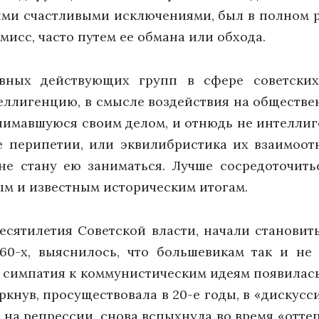
гими счастливыми исключениями, был в полном 
исс, часто путем ее обмана или обхода.
овных действующих групп в сфере советских
еллигенцию, в смысле воздействия на обществе
занимавшуюся своим делом, и отнюдь не интелл
е перипетии, или эквилибристика их взаимоо
не стану ею заниматься. Лучше сосредоточит
ым и известным историческим итогам.
есятилетия Советской власти, начали станови
 60-х, выяснилось, что большевикам так и н
 симпатия к коммунистическим идеям появилась
ркнув, просуществовала в 20-е годы, в «дискус
я на репрессии, снова вспыхнула во время «отт