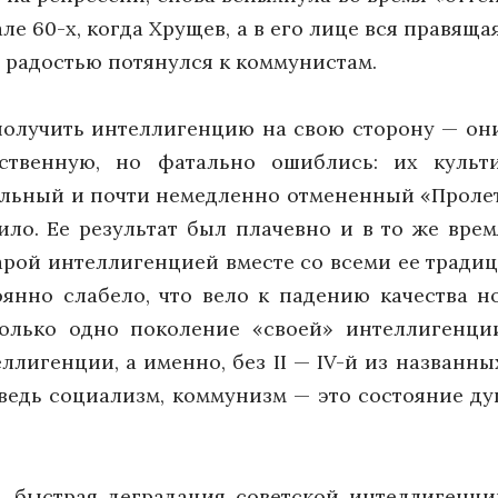
е 60-х, когда Хрущев, а в его лице вся правяща
й радостью потянулся к коммунистам.
получить интеллигенцию на свою сторону — он
ственную, но фатально ошиблись: их культи
ьный и почти немедленно отмененный «Пролетку
ило. Ее результат был плачевно и в то же вр
арой интеллигенцией вместе со всеми ее трад
оянно слабело, что вело к падению качества 
олько одно поколение «своей» интеллигенци
ллигенции, а именно, без II — IV-й из названны
едь социализм, коммунизм — это состояние ду
 быстрая деградация советской интеллигенци