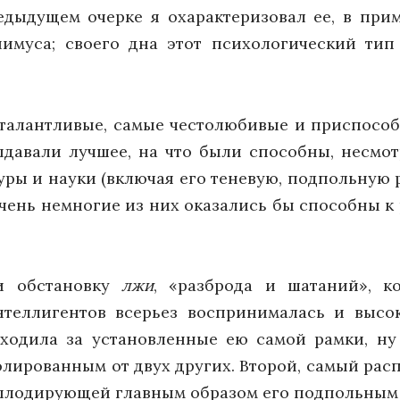
едыдущем очерке я охарактеризовал ее, в при
имуса; своего дна этот психологический ти
о талантливые, самые честолюбивые и приспосо
ыдавали лучшее, на что были способны, несмо
уры и науки (включая его теневую, подпольную 
 очень немногие из них оказались бы способны к
и обстановку
лжи
, «разброда и шатаний», 
нтеллигентов всерьез воспринималась и высо
ходила за установленные ею самой рамки, ну 
золированным от двух других. Второй, самый рас
аплодирующей главным образом его подпольным