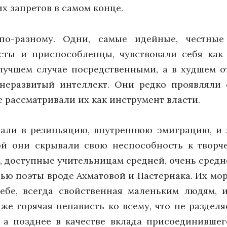
их запретов в самом конце.
 по-разному. Одни, самые идейные, честны
сты и приспособленцы, чувствовали себя как 
лучшем случае посредственными, а в худшем о
 неразвитый интеллект. Они редко проявляли 
 рассматривали их как инструмент власти.
дали в резиньяцию, внутреннюю эмиграцию, и з
ой они скрывали свою неспособность к творче
, доступные учительницам средней, очень сред
ю поэты вроде Ахматовой и Пастернака. Их мо
ебе, всегда свойственная маленьким людям, 
же горячая ненависть ко всему, что не разделяе
, а позднее в качестве вклада присоединивш