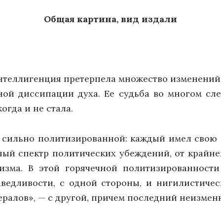
Общая картина, вид издали
нтеллигенция претерпела множество изменений 
ной диссипации духа. Ее судьба во многом сл
огда и не стала.
а сильно политизированной: каждый имел свою
ный спектр политических убеждений, от крайне
тизма. В этой горячечной политизированнос
ведливости, с одной стороны, и нигилистиче
ралов», — с другой, причем последний неизмен