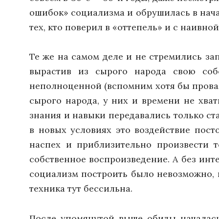
ошибок» социализма и обрушилась в начал
тех, кто поверил в «оттепель» и с наивно
Те же на самом деле и не стремились за
вырастив из сырого народа свою соб
неполноценной (вспомним хотя бы провал
сырого народа, у них и времени не хват
знания и навыки передавались только ст
в новых условиях это воздействие пост
наспех и приблизительно произвести т
собственное воспроизведение. А без инте
социализм построить было невозможно, в
техника тут бессильна.
После упомянутой выше обиды началась