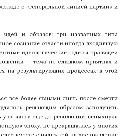
разладе с «генеральной линией партии» и
 идей и образов: три названных типа
нное сознание отчасти иногда входившую
игентные идеологические отделы правящей
тношений — тема не слишком приятная и
ься на результирующих процессах в этой
ться все более явными лишь после смерти
е удалось решающим образом заполучить
 у ее части еще до революции, вспыхнула
сионную» эпоху, не прекращалась у многих
епели» вместе с надеждой на «исправление