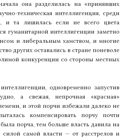
начала она разделилась на «принявших
учно-техническая интеллигенция, среди
, и та лишилась если не всего цвета
ейся гуманитарной интеллигенции заметно
ансом и либеральным хамством, и многие
тво других оставались в стране поневоле
долимой конкуренции со стороны местных
 интеллигенции, одновременно запустив
удно, а свежая, непрочная «красная»
емени, и этой порчи избежали далеко не
пыталась компенсировать порчу почти
была порча, тем больше власть давила на
с силой самой власти — от расстрелов и