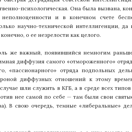
твенно-психологическая. Она была вызвана, к
, неполноценности и в конечном счете бесп
олько научно-технической интеллигенции, да
конечно, о ее незрелости как целого.
толь же важный, появившийся немногим раньше
аимная диффузия самого «отмороженного» отряд
го, «пассионарного» отряда подпольных дель
тороной диффузных отношений к этому време
случае шли служить в КГБ, а в среде всех типо
отив нее самой по себе — там были свои святые
а). В свою очередь, темные «либеральные» де